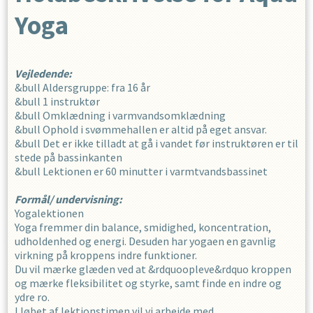
Yoga
Vejledende:
&bull Aldersgruppe: fra 16 år
&bull 1 instruktør
&bull Omklædning i varmvandsomklædning
&bull Ophold i svømmehallen er altid på eget ansvar.
&bull Det er ikke tilladt at gå i vandet før instruktøren er til
stede på bassinkanten
&bull Lektionen er 60 minutter i varmtvandsbassinet
Formål/ undervisning:
Yogalektionen
Yoga fremmer din balance, smidighed, koncentration,
udholdenhed og energi. Desuden har yogaen en gavnlig
virkning på kroppens indre funktioner.
Du vil mærke glæden ved at &rdquoopleve&rdquo kroppen
og mærke fleksibilitet og styrke, samt finde en indre og
ydre ro.
I løbet af lektionstimen vil vi arbejde med