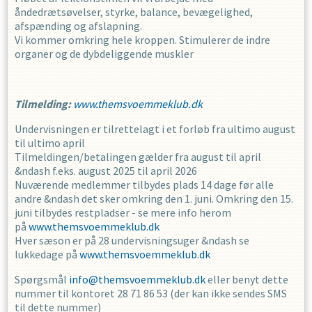
åndedrætsøvelser, styrke, balance, bevægelighed,
afspænding og afslapning.
Vi kommer omkring hele kroppen. Stimulerer de indre
organer og de dybdeliggende muskler
Tilmelding:
www.themsvoemmeklub.dk
Undervisningen er tilrettelagt i et forløb fra ultimo august
til ultimo april
Tilmeldingen/betalingen gælder fra august til april
&ndash f.eks. august 2025 til april 2026
Nuværende medlemmer tilbydes plads 14 dage før alle
andre &ndash det sker omkring den 1. juni. Omkring den 15.
juni tilbydes restpladser - se mere info herom
på
www.themsvoemmeklub.dk
Hver sæson er på 28 undervisningsuger &ndash se
lukkedage på
www.themsvoemmeklub.dk
Spørgsmål
info@themsvoemmeklub.dk
eller benyt dette
nummer til kontoret 28 71 86 53 (der kan ikke sendes SMS
til dette nummer)