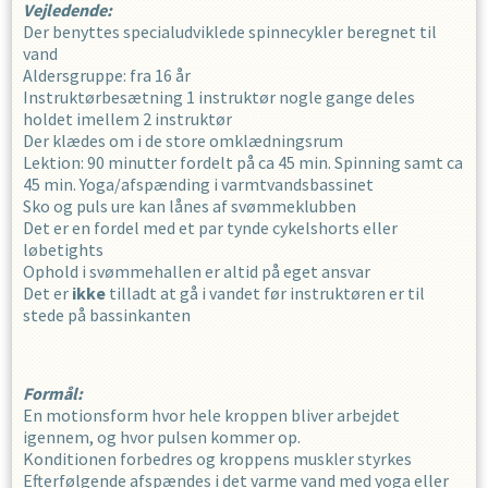
Vejledende:
Der benyttes specialudviklede spinnecykler beregnet til
vand
Aldersgruppe: fra 16 år
Instruktørbesætning 1 instruktør nogle gange deles
holdet imellem 2 instruktør
Der klædes om i de store omklædningsrum
Lektion: 90 minutter fordelt på ca 45 min. Spinning samt ca
45 min. Yoga/afspænding i varmtvandsbassinet
Sko og puls ure kan lånes af svømmeklubben
Det er en fordel med et par tynde cykelshorts eller
løbetights
Ophold i svømmehallen er altid på eget ansvar
Det er
ikke
tilladt at gå i vandet før instruktøren er til
stede på bassinkanten
Formål:
En motionsform hvor hele kroppen bliver arbejdet
igennem, og hvor pulsen kommer op.
Konditionen forbedres og kroppens muskler styrkes
Efterfølgende afspændes i det varme vand med yoga eller