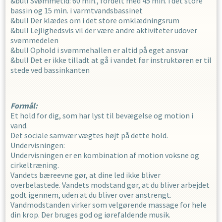
&bull Svømmetid: 60 min., fordelt med 45 min. i det store
bassin og 15 min. i varmtvandsbassinet
&bull Der klædes om i det store omklædningsrum
&bull Lejlighedsvis vil der være andre aktiviteter udover
svømmedelen
&bull Ophold i svømmehallen er altid på eget ansvar
&bull Det er ikke tilladt at gå i vandet før instruktøren er til
stede ved bassinkanten
Formål:
Et hold for dig, som har lyst til bevægelse og motion i
vand.
Det sociale samvær vægtes højt på dette hold.
Undervisningen:
Undervisningen er en kombination af motion voksne og
cirkeltræning.
Vandets bæreevne gør, at dine led ikke bliver
overbelastede. Vandets modstand gør, at du bliver arbejdet
godt igennem, uden at du bliver over anstrengt.
Vandmodstanden virker som velgørende massage for hele
din krop. Der bruges god og iørefaldende musik.