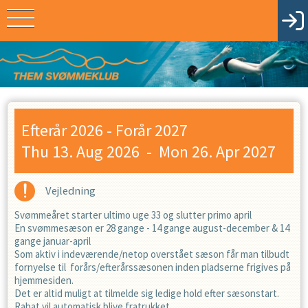
Efterår 2026 - Forår 2027
Thu 13. Aug 2026
-
Mon 26. Apr 2027
Vejledning
Svømmeåret starter ultimo uge 33 og slutter primo april
En svømmesæson er 28 gange - 14 gange august-december & 14
gange januar-april
Som aktiv i indeværende/netop overstået sæson får man tilbudt
fornyelse til forårs/efterårssæsonen inden pladserne frigives på
hjemmesiden.
Det er altid muligt at tilmelde sig ledige hold efter sæsonstart.
Rabat vil automatisk blive fratrukket.