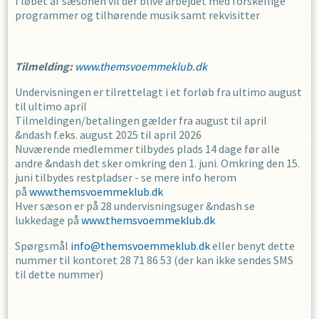
I løbet af sæsonen vil der blive arbejdet med forskellige
programmer og tilhørende musik samt rekvisitter
Tilmelding:
www.themsvoemmeklub.dk
Undervisningen er tilrettelagt i et forløb fra ultimo august
til ultimo april
Tilmeldingen/betalingen gælder fra august til april
&ndash f.eks. august 2025 til april 2026
Nuværende medlemmer tilbydes plads 14 dage før alle
andre &ndash det sker omkring den 1. juni. Omkring den 15.
juni tilbydes restpladser - se mere info herom
på
www.themsvoemmeklub.dk
Hver sæson er på 28 undervisningsuger &ndash se
lukkedage på
www.themsvoemmeklub.dk
Spørgsmål
info@themsvoemmeklub.dk
eller benyt dette
nummer til kontoret 28 71 86 53 (der kan ikke sendes SMS
til dette nummer)