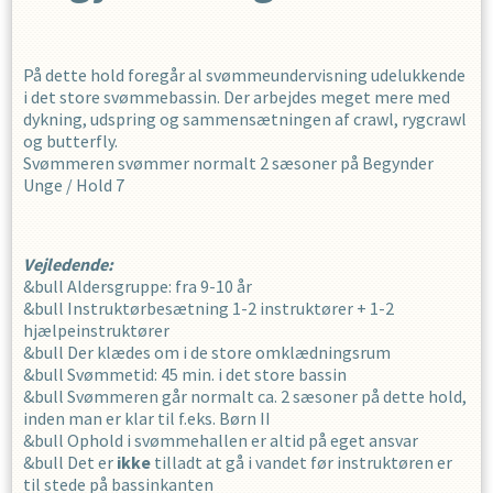
På dette hold foregår al svømmeundervisning udelukkende
i det store svømmebassin. Der arbejdes meget mere med
dykning, udspring og sammensætningen af crawl, rygcrawl
og butterfly.
Svømmeren svømmer normalt 2 sæsoner på Begynder
Unge / Hold 7
Vejledende:
&bull Aldersgruppe: fra 9-10 år
&bull Instruktørbesætning 1-2 instruktører + 1-2
hjælpeinstruktører
&bull Der klædes om i de store omklædningsrum
&bull Svømmetid: 45 min. i det store bassin
&bull Svømmeren går normalt ca. 2 sæsoner på dette hold,
inden man er klar til f.eks. Børn II
&bull Ophold i svømmehallen er altid på eget ansvar
&bull Det er
ikke
tilladt at gå i vandet før instruktøren er
til stede på bassinkanten