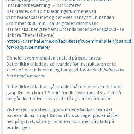
Instruktørbesætning: 2 instruktører
Der klædes om i omklædningsrummene ved
varmtvandsbassinet og der vises hensyn til hinanden
Svømmetid: 30 min. i ca. 34 grader varmt vand
Barnet skal benytte tætsluttende badebukser (påbud - se
link fra Them Hallerne)
https://themhallerne.dk/faciliteter/svoemmehallen/paabud-
for-babysvoemmere/
Ophold i svømmehallen er altid på eget ansvar
Det er
ikke
tilladt at gå i vandet før instruktøren er til
stede på bassinkanten, og har givet lov &ndash
heller ikke
bare med fødderne
Det er
ikke
tilladt at gå i vandet når der er et andet hold i
gang &ndash kom 3-5 min. før din svømmetid starter, så
undgår du at blive træt af at stå og vente på kanten
Vis hensyn i omklædningsrummene &ndash tøm det
badekar du har brugt &ndash hvis du tager puslemåtten
ned på gulvet, så sørg for at den kommer på plads på
bordet igen