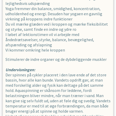
lejlighedsvis udspænding
Yoga fremmer din balance, smidighed, koncentration,
udholdenhed og energi. Desuden har yogaen en gavnlig
virkning på kroppens indre funktioner
Du vil mærke glæden ved i kroppen og mærke fleksibilitet
og styrke, samt finde en indre og ydre ro
I løbet af lektionstimen vil vi arbejde med
åndedrætsøvelser, styrke, balance, bevægelighed,
afspænding og afslapning
Vi kommer omkring hele kroppen
Stimulerer de indre organer og de dybdeliggende muskler
Undervisningen:
Der spinnes på cykler placeret i den lave ende af det store
bassin, hvor alle kan bunde. Vandets opdrift gør, at man
med forskellig alder og fysik kan deltage på det samme
hold. Aquaspinning er skånsom for leddene, fordi
belastningen bliver mindre, når man træner i vand. Man
kan give sig selv fuldt ud, uden at føle dig og svedig. Vandets
temperatur er med til at øge forbrændingen, da man både
bruger energi på at spinne og holde varmen.