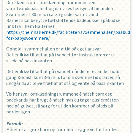
Der klædes om i omklædningsrummene ved
varmtvandsbassinet og der vises hensyn til hinanden
Svømmetid: 30 min. i ca. 35 grader varmt vand
Barnet skal benytte tætsluttende badebukser (påbud se
link fra Them Hallerne)
https://themhallerne.dk/faciliteter/svoemmehallen/paabud-
for-babysvoemmere/
Ophold i svømmehallen er altid på eget ansvar
Det er
ikke
tilladt at gå i vandet før instruktøren er til
stede på bassinkanten
Det er
ikke
tilladt at gå i vandet når der er et andet hold i
gang &ndash kom 3-5 min. før din svømmetid starter, så
undgår du at blive træt af at stå og vente på bassinkanten
Vis hensyn i omklædningsrummene &ndash tøm det
badekar du har brugt &ndash hvis du tager puslemåtten
ned på gulvet, så sørg for at den kommer på plads på
bordet igen
Formål:
Målet er at gøre barn og forældre trygge ved at færdes i