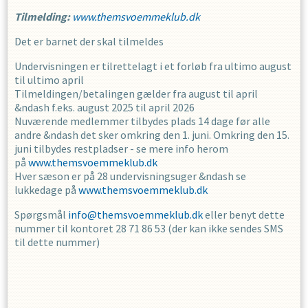
Tilmelding:
www.themsvoemmeklub.dk
Det er barnet der skal tilmeldes
Undervisningen er tilrettelagt i et forløb fra ultimo august
til ultimo april
Tilmeldingen/betalingen gælder fra august til april
&ndash f.eks. august 2025 til april 2026
Nuværende medlemmer tilbydes plads 14 dage før alle
andre &ndash det sker omkring den 1. juni. Omkring den 15.
juni tilbydes restpladser - se mere info herom
på
www.themsvoemmeklub.dk
Hver sæson er på 28 undervisningsuger &ndash se
lukkedage på
www.themsvoemmeklub.dk
Spørgsmål
info@themsvoemmeklub.dk
eller benyt dette
nummer til kontoret 28 71 86 53 (der kan ikke sendes SMS
til dette nummer)