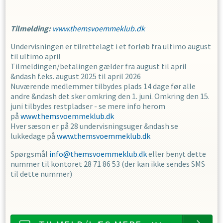
Tilmelding:
www.themsvoemmeklub.dk
Undervisningen er tilrettelagt i et forløb fra ultimo august
til ultimo april
Tilmeldingen/betalingen gælder fra august til april
&ndash f.eks. august 2025 til april 2026
Nuværende medlemmer tilbydes plads 14 dage før alle
andre &ndash det sker omkring den 1. juni. Omkring den 15.
juni tilbydes restpladser - se mere info herom
på
www.themsvoemmeklub.dk
Hver sæson er på 28 undervisningsuger &ndash se
lukkedage på
www.themsvoemmeklub.dk
Spørgsmål
info@themsvoemmeklub.dk
eller benyt dette
nummer til kontoret 28 71 86 53 (der kan ikke sendes SMS
til dette nummer)