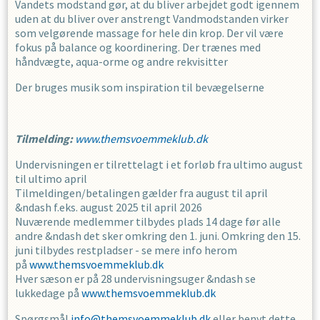
Vandets modstand gør, at du bliver arbejdet godt igennem
uden at du bliver over anstrengt Vandmodstanden virker
som velgørende massage for hele din krop. Der vil være
fokus på balance og koordinering. Der trænes med
håndvægte, aqua-orme og andre rekvisitter
Der bruges musik som inspiration til bevægelserne
Tilmelding:
www.themsvoemmeklub.dk
Undervisningen er tilrettelagt i et forløb fra ultimo august
til ultimo april
Tilmeldingen/betalingen gælder fra august til april
&ndash f.eks. august 2025 til april 2026
Nuværende medlemmer tilbydes plads 14 dage før alle
andre &ndash det sker omkring den 1. juni. Omkring den 15.
juni tilbydes restpladser - se mere info herom
på
www.themsvoemmeklub.dk
Hver sæson er på 28 undervisningsuger &ndash se
lukkedage på
www.themsvoemmeklub.dk
Spørgsmål
info@themsvoemmeklub.dk
eller benyt dette