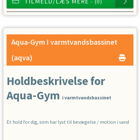
TILMELD/LÆS MERE
- (0)
Aqua-Gym I varmtvandsbassinet
(aqva)
Holdbeskrivelse for
Aqua-Gym
i varmtvandsbassinet
Et hold for dig, som har lyst til bevægelse / motion i vand