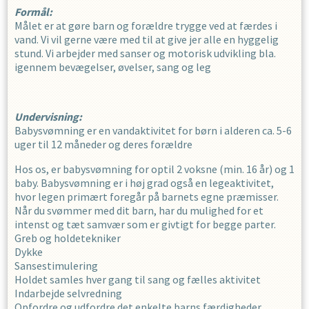
Formål:
Målet er at gøre barn og forældre trygge ved at færdes i
vand. Vi vil gerne være med til at give jer alle en hyggelig
stund. Vi arbejder med sanser og motorisk udvikling bla.
igennem bevægelser, øvelser, sang og leg
Undervisning:
Babysvømning er en vandaktivitet for børn i alderen ca. 5-6
uger til 12 måneder og deres forældre
Hos os, er babysvømning for optil 2 voksne (min. 16 år) og 1
baby. Babysvømning er i høj grad også en legeaktivitet,
hvor legen primært foregår på barnets egne præmisser.
Når du svømmer med dit barn, har du mulighed for et
intenst og tæt samvær som er givtigt for begge parter.
Greb og holdetekniker
Dykke
Sansestimulering
Holdet samles hver gang til sang og fælles aktivitet
Indarbejde selvredning
Opfordre og udfordre det enkelte barns færdigheder