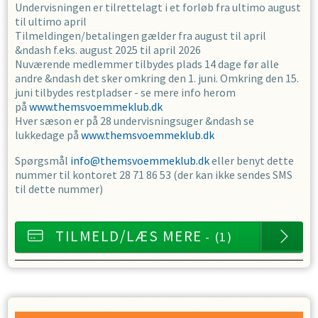
Undervisningen er tilrettelagt i et forløb fra ultimo august
til ultimo april
Tilmeldingen/betalingen gælder fra august til april
&ndash f.eks. august 2025 til april 2026
Nuværende medlemmer tilbydes plads 14 dage før alle
andre &ndash det sker omkring den 1. juni. Omkring den 15.
juni tilbydes restpladser - se mere info herom
på
www.themsvoemmeklub.dk
Hver sæson er på 28 undervisningsuger &ndash se
lukkedage på
www.themsvoemmeklub.dk
Spørgsmål
info@themsvoemmeklub.dk
eller benyt dette
nummer til kontoret 28 71 86 53 (der kan ikke sendes SMS
til dette nummer)
TILMELD/LÆS MERE
- (1)