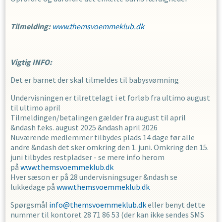
Tilmelding:
www.themsvoemmeklub.dk
Vigtig INFO:
Det er barnet der skal tilmeldes til babysvømning
Undervisningen er tilrettelagt i et forløb fra ultimo august
til ultimo april
Tilmeldingen/betalingen gælder fra august til april
&ndash f.eks. august 2025 &ndash april 2026
Nuværende medlemmer tilbydes plads 14 dage før alle
andre &ndash det sker omkring den 1. juni. Omkring den 15.
juni tilbydes restpladser - se mere info herom
på
www.themsvoemmeklub.dk
Hver sæson er på 28 undervisningsuger &ndash se
lukkedage på
www.themsvoemmeklub.dk
Spørgsmål
info@themsvoemmeklub.dk
eller benyt dette
nummer til kontoret 28 71 86 53 (der kan ikke sendes SMS