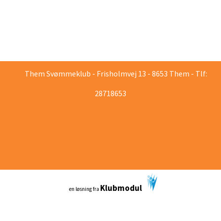
Them Svømmeklub - Frisholmvej 13 - 8653 Them - Tlf:
28718653
Klubmodul
en løsning fra