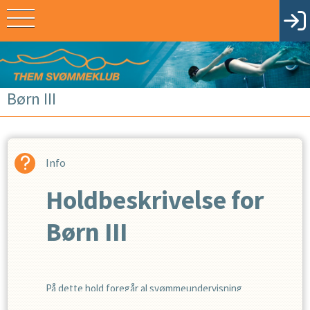
Børn III
Info
Holdbeskrivelse for
Børn III
På dette hold foregår al svømmeundervisning
udelukkende i det store svømmebassin. Der arbejdes