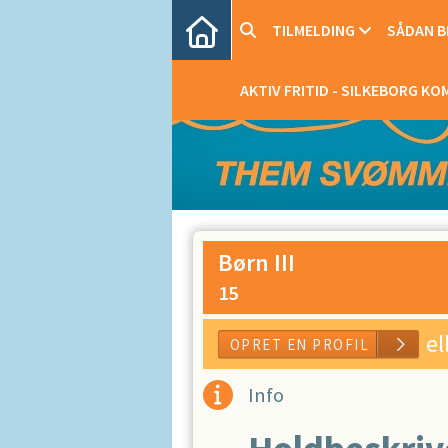
TILMELDING
SÅDAN BL
AKTIV FRITID - SILKEBORG K
Børn III
15
el
Info