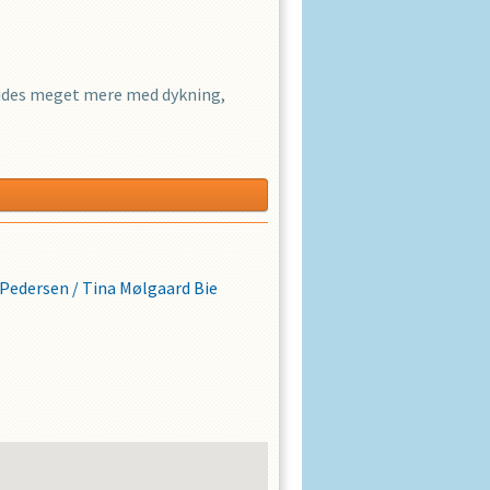
ejdes meget mere med dykning,
 Pedersen
/
Tina Mølgaard Bie
 andre stilarter. Vi arbejder med