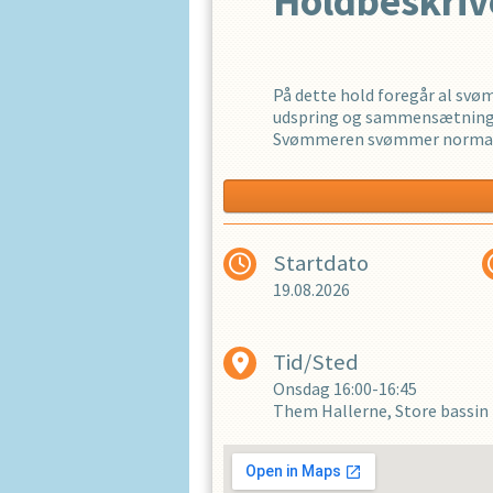
Holdbeskrive
OPRET EN 
På dette hold foregår al sv
udspring og sammensætningen
Svømmeren svømmer normalt 
Vejledende:
&bull Aldersgruppe: fra 9-10 
Startdato
&bull Instruktørbesætning 1 
&bull Der klædes om i de s
19.08.2026
&bull Svømmetid: 45 min. i de
&bull Svømmeren går normalt 
&bull Ophold i svømmehallen 
Tid/Sted
&bull Det er
ikke
tilladt at g
Onsdag
16:00-16:45
Them Hallerne, Store bassin
Formål:
Holdet henvender sig til bør