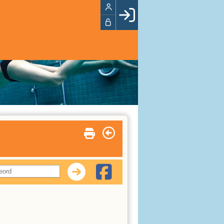
Facebook login
Husk mig
Glemt password
Opret profil
LOG IND