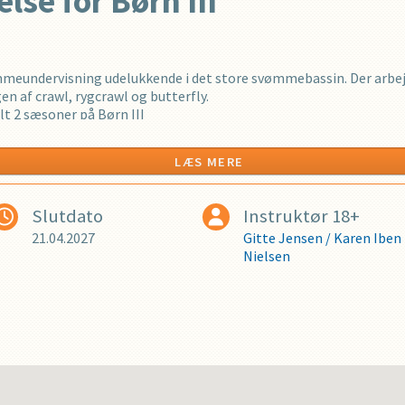
lse for Børn III
PROFIL
ømmeundervisning udelukkende i det store svømmebassin. Der arb
 af crawl, rygcrawl og butterfly.
2 sæsoner på Børn III
LÆS MERE
år
Slutdato
Instruktør 18+
instruktør + 1 hjælpeinstruktør
tore omklædningsrum
21.04.2027
Gitte Jensen
/
Karen Iben
t store bassin
Nielsen
ca. 2 sæsoner på dette hold, inden man er klar til Øvede børn
er altid på eget ansvar
å i vandet før instruktøren er til stede på bassinkanten
n som kan svømme uden bælte. Vi arbejder med brystsvømning og de