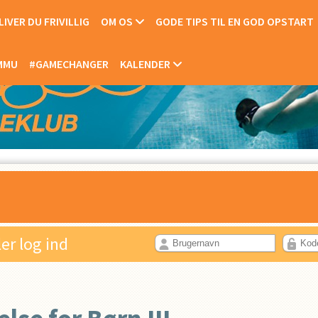
IVER DU FRIVILLIG
OM OS
GODE TIPS TIL EN GOD OPSTART
OMMU
#GAMECHANGER
KALENDER
ler log ind