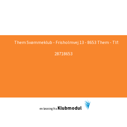
Them Svømmeklub - Frisholmvej 13 - 8653 Them - Tlf:
28718653
Klubmodul
en løsning fra