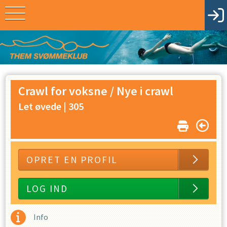
Crawl for voksne / Nye i crawl
Let øvede |
305
OPRET EN PROFIL
LOG IND
Info