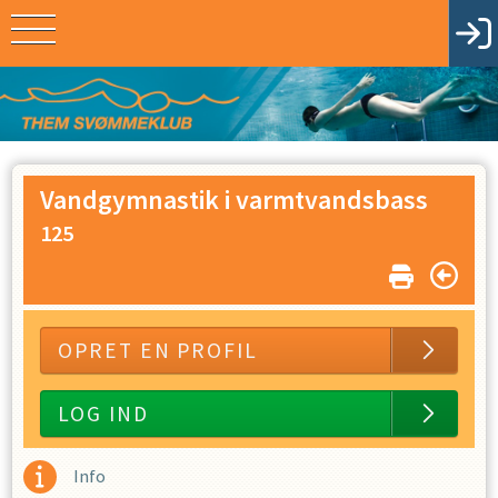
Vandgymnastik i varmtvandsbass
125
OPRET EN PROFIL
LOG IND
Info