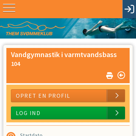
Vandgymnastik i varmtvandsbass
104
OPRET EN PROFIL
LOG IND
Startdato