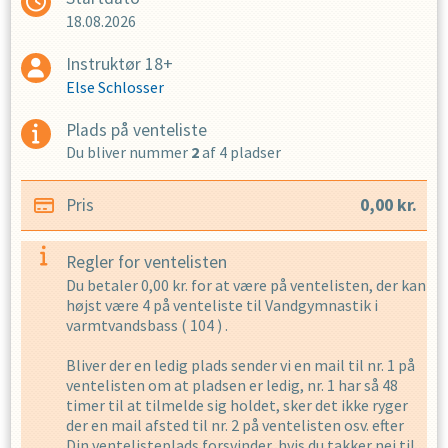
18.08.2026
Instruktør 18+
Else Schlosser
Plads på venteliste
Du bliver nummer
2
af
4
pladser
Pris
0,00
kr.
Regler for ventelisten
Du betaler
0,00
kr. for at være på ventelisten, der kan
højst være
4
på venteliste til
Vandgymnastik i
varmtvandsbass
(
104
) .
Bliver der en ledig plads sender vi en mail til nr. 1 på
ventelisten om at pladsen er ledig, nr. 1 har så
48
timer til at tilmelde sig holdet, sker det ikke ryger
der en mail afsted til nr. 2 på ventelisten osv. efter
Din ventelisteplads forsvinder, hvis du takker nej til