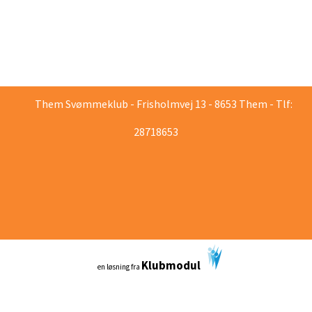
Them Svømmeklub - Frisholmvej 13 - 8653 Them - Tlf:
28718653
Klubmodul
en løsning fra