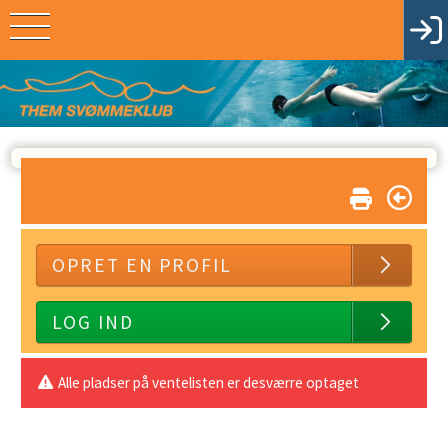
OPRET EN PROFIL
LOG IND
Alle pladser på ventelisten er desværre optaget