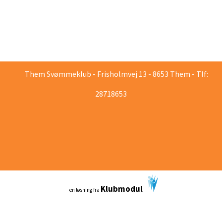
Them Svømmeklub - Frisholmvej 13 - 8653 Them - Tlf:
28718653
Klubmodul
en løsning fra