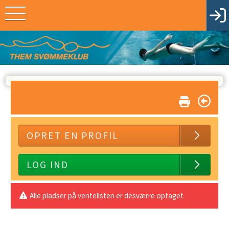
OPRET EN PROFIL
LOG IND
Alle pladser på ventelisten er desværre optaget