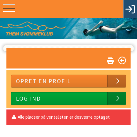
OPRET EN PROFIL
LOG IND
Alle pladser på ventelisten er desværre optaget