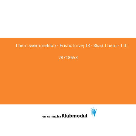
Them Svømmeklub - Frisholmvej 13 - 8653 Them - Tlf:
28718653
Klubmodul
en løsning fra