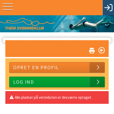
OPRET EN PROFIL
LOG IND
Alle pladser på ventelisten er desværre optaget