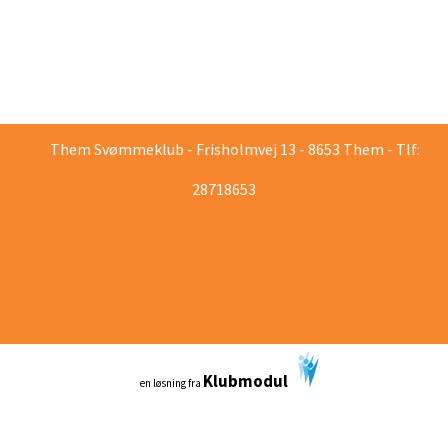
Them Svømmeklub - Frisholmvej 13 - 8653 Them - Tlf:
28718653
Klubmodul
en løsning fra