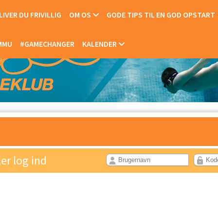
IVER DU FRIVILLIG
OM OS
GODE TIPS TIL EN GOD OPSTART
OMMU
#GAMECHANGER
KALENDER
ler log ind