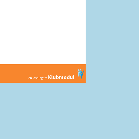
Klubmodul
en løsning fra