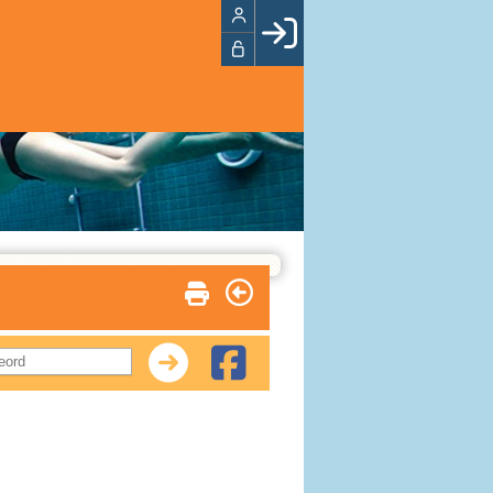
Facebook login
Husk mig
Glemt password
Opret profil
LOG IND