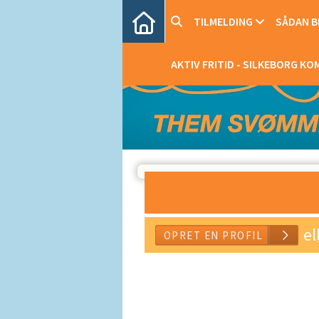
TILMELDING
SÅDAN BL
AKTIV FRITID - SILKEBORG K
el