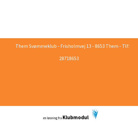
Them Svømmeklub - Frisholmvej 13 - 8653 Them - Tlf:
28718653
Klubmodul
en løsning fra