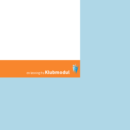
Klubmodul
en løsning fra