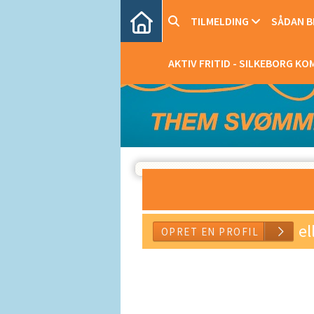
TILMELDING
SÅDAN BL
AKTIV FRITID - SILKEBORG K
el