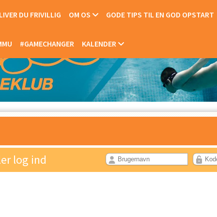
IVER DU FRIVILLIG
OM OS
GODE TIPS TIL EN GOD OPSTART
OMMU
#GAMECHANGER
KALENDER
ler log ind