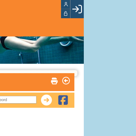
Facebook login
Husk mig
Glemt password
Opret profil
LOG IND