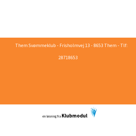
Them Svømmeklub - Frisholmvej 13 - 8653 Them - Tlf:
28718653
Klubmodul
en løsning fra