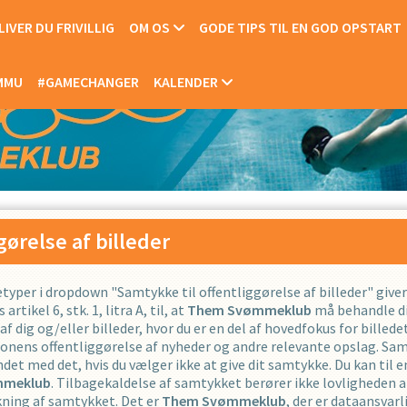
IVER DU FRIVILLIG
OM OS
GODE TIPS TIL EN GOD OPSTART
OMMU
#GAMECHANGER
KALENDER
gørelse af billeder
lledetyper i dropdown "Samtykke til offentliggørelse af billeder" g
ikel 6, stk. 1, litra A, til, at
Them Svømmeklub
må behandle di
af dig og/eller billeder, hvor du er en del af hovedfokus for bille
nens offentliggørelse af nyheder og andre relevante opslag. Samty
et med det, hvis du vælger ikke at give dit samtykke. Du kan til 
mmeklub
. Tilbagekaldelse af samtykket berører ikke lovligheden a
ækning af samtykket. Det er
Them Svømmeklub
, der er dataansvarli