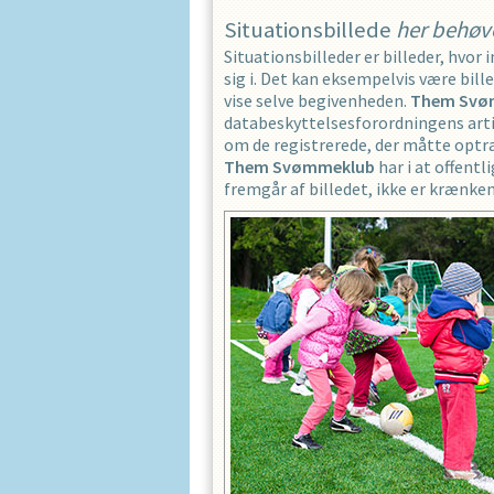
Situationsbillede
her behøv
Situationsbilleder er billeder, hvor
sig i. Det kan eksempelvis være bill
vise selve begivenheden.
Them Svø
databeskyttelsesforordningens artikel
om de registrerede, der måtte optræd
Them Svømmeklub
har i at offentl
fremgår af billedet, ikke er krænken