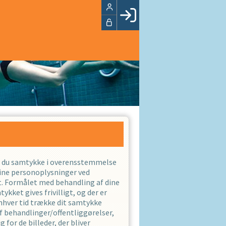
Facebook login
Husk mig
Glemt password
Opret profil
LOG IND
iver du samtykke i overensstemmelse
ne personoplysninger ved
det. Formålet med behandling af dine
kket gives frivilligt, og der er
enhver tid trække dit samtykke
f behandlinger/offentliggørelser,
g for de billeder, der bliver