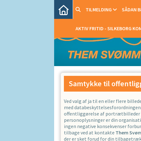
TILMELDING
SÅDAN BL
AKTIV FRITID - SILKEBORG K
Samtykke til offentlig
Ved valg af ja til en eller flere bi
med databeskyttelsesforordningens art
offentliggørelse af portrætbilleder 
personoplysninger er din organisatio
ingen negative konsekvenser forbund
tilbage ved at kontakte
Them Svø
der er sket forud for din tilbagetr