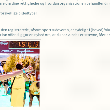
 mere om dine rettigheder og hvordan organisationen behandler d
forskellige billedtyper.
r den registrerede, såsom sportsudøveren, er tydeligt i (hoved)fok
tion offentliggør en nyhed om, at du har vundet et stævne, fået en 