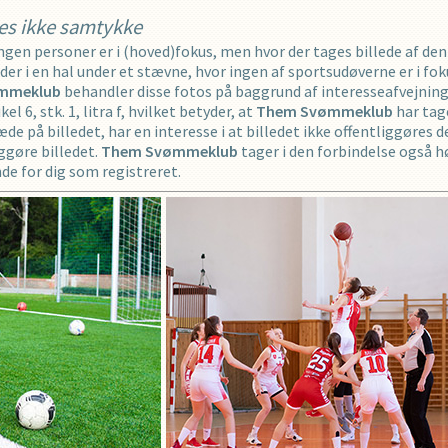
es ikke samtykke
 ingen personer er i (hoved)fokus, men hvor der tages billede af d
eder i en hal under et stævne, hvor ingen af sportsudøverne er i fok
mmeklub
behandler disse fotos på baggrund af interesseafvejning
 6, stk. 1, litra f, hvilket betyder, at
Them Svømmeklub
har tage
e på billedet, har en interesse i at billedet ikke offentliggøres 
iggøre billedet.
Them Svømmeklub
tager i den forbindelse også hø
de for dig som registreret.